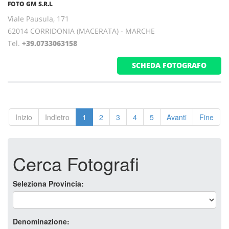
FOTO GM S.R.L
Viale Pausula, 171
62014 CORRIDONIA (MACERATA) - MARCHE
Tel.
+39.0733063158
SCHEDA FOTOGRAFO
Inizio
Indietro
1
2
3
4
5
Avanti
Fine
Cerca Fotografi
Seleziona Provincia:
Denominazione: