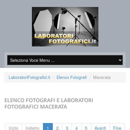
LaboratoriFotografici.it
Elenco Fotografi
Macerata
ELENCO FOTOGRAFI E LABORATORI
FOTOGRAFICI
MACERATA
Inizio
Indietro
1
2
3
4
5
Avanti
Fine