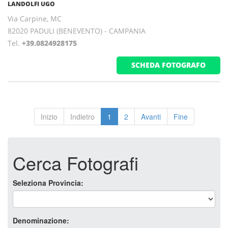
LANDOLFI UGO
Via Carpine, MC
82020 PADULI (BENEVENTO) - CAMPANIA
Tel.
+39.0824928175
SCHEDA FOTOGRAFO
Inizio
Indietro
1
2
Avanti
Fine
Cerca Fotografi
Seleziona Provincia:
Denominazione: