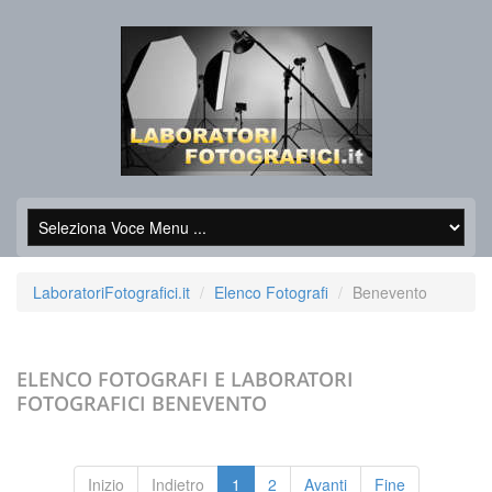
LaboratoriFotografici.it
Elenco Fotografi
Benevento
ELENCO FOTOGRAFI E LABORATORI
FOTOGRAFICI
BENEVENTO
Inizio
Indietro
1
2
Avanti
Fine